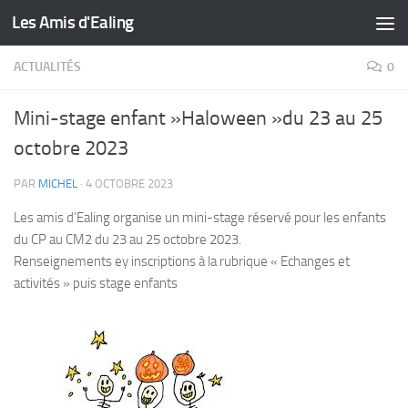
Les Amis d'Ealing
Skip to content
ACTUALITÉS
0
Mini-stage enfant »Haloween »du 23 au 25
octobre 2023
PAR
MICHEL
·
4 OCTOBRE 2023
Les amis d’Ealing organise un mini-stage réservé pour les enfants
du CP au CM2 du 23 au 25 octobre 2023.
Renseignements ey inscriptions à la rubrique « Echanges et
activités » puis stage enfants