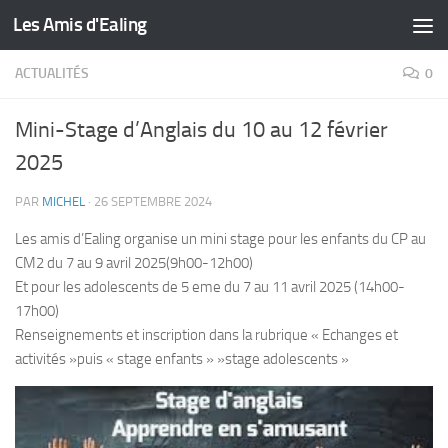
Les Amis d'Ealing
Skip to content
ACTUALITÉS
0
Mini-Stage d’Anglais du 10 au 12 février
2025
PAR
MICHEL
·
26 SEPTEMBRE 2024
Les amis d’Ealing organise un mini stage pour les enfants du CP au
CM2 du 7 au 9 avril 2025(9h00-12h00)
Et pour les adolescents de 5 eme du 7 au 11 avril 2025 (14h00-
17h00)
Renseignements et inscription dans la rubrique « Echanges et
activités »puis « stage enfants » »stage adolescents »