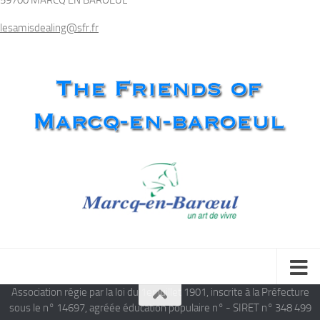
lesamisdealing@sfr.fr
Association régie par la loi du 1er juillet 1901, inscrite à la Préfecture
sous le n° 14697, agréée éducation populaire n° - SIRET n° 348 499