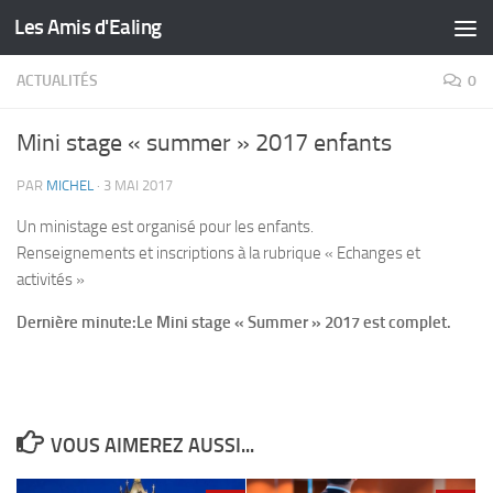
Les Amis d'Ealing
Skip to content
ACTUALITÉS
0
Mini stage « summer » 2017 enfants
PAR
MICHEL
·
3 MAI 2017
Un ministage est organisé pour les enfants.
Renseignements et inscriptions à la rubrique « Echanges et
activités »
Dernière minute:Le Mini stage « Summer » 2017 est complet.
VOUS AIMEREZ AUSSI...